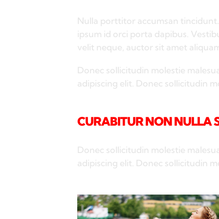
Nulla porttitor accumsan tincidunt.
ipsum id orci porta dapibus. Vestib
velit neque, auctor sit amet aliquam
Donec sollicitudin molestie malesua
adipiscing elit. Donec sollicitudin 
CURABITUR NON NULLA SI
Donec sollicitudin molestie malesua
adipiscing elit. Donec sollicitudin 