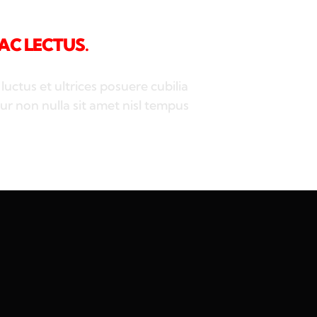
AC LECTUS.
luctus et ultrices posuere cubilia
ur non nulla sit amet nisl tempus