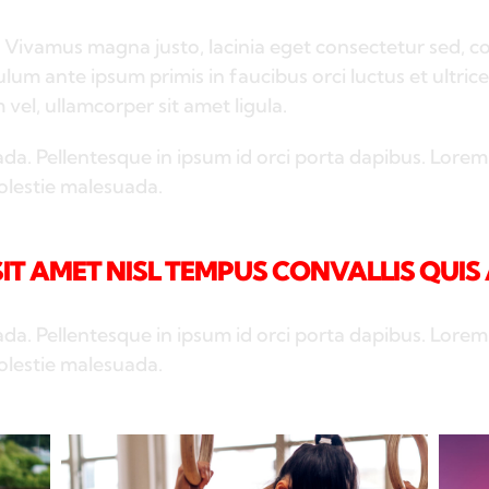
 Vivamus magna justo, lacinia eget consectetur sed, conv
ulum ante ipsum primis in faucibus orci luctus et ultri
 vel, ullamcorper sit amet ligula.
da. Pellentesque in ipsum id orci porta dapibus. Lorem
molestie malesuada.
T AMET NISL TEMPUS CONVALLIS QUIS 
da. Pellentesque in ipsum id orci porta dapibus. Lorem
molestie malesuada.