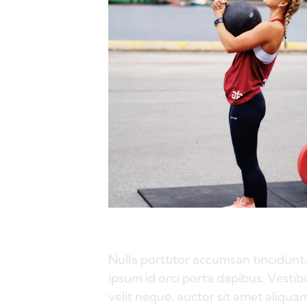
Nulla porttitor accumsan tincidunt.
ipsum id orci porta dapibus. Vestib
velit neque, auctor sit amet aliquam