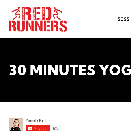
Skip
to
content
SESS
30 MINUTES YO