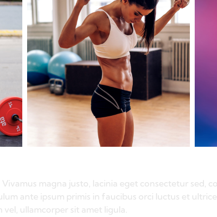
 Vivamus magna justo, lacinia eget consectetur sed, conv
ulum ante ipsum primis in faucibus orci luctus et ultri
 vel, ullamcorper sit amet ligula.