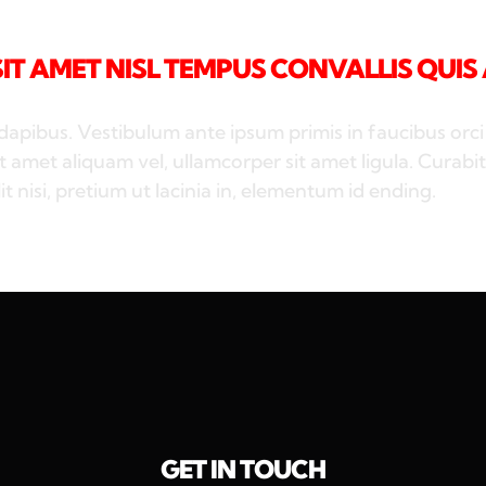
T AMET NISL TEMPUS CONVALLIS QUIS 
dapibus. Vestibulum ante ipsum primis in faucibus orci 
t amet aliquam vel, ullamcorper sit amet ligula. Curabit
it nisi, pretium ut lacinia in, elementum id ending.
GET IN TOUCH