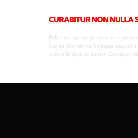
CURABITUR NON NULLA SI
Pellentesque in ipsum id orci porta 
Curae; Donec velit neque, auctor si
convallis quis ac lectus. Quisque vel