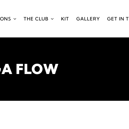
IONS
THE CLUB
KIT
GALLERY
GET IN 
GA FLOW