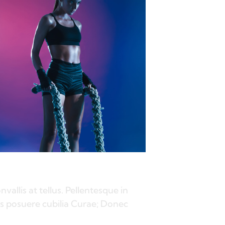
allis at tellus. Pellentesque in
ces posuere cubilia Curae; Donec