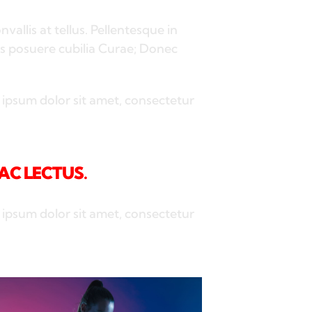
allis at tellus. Pellentesque in
ces posuere cubilia Curae; Donec
 ipsum dolor sit amet, consectetur
AC LECTUS.
 ipsum dolor sit amet, consectetur